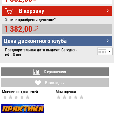
УБ.
В корзину
Хотите приобрести дешевле?
1 382,00
P
УБ.
Цена дисконтного клуба
Предварительная дата выдачи: Сегодня -
сб. - 8 авг.
К сравнению
В закладки
Мнение покупателей:
Моя оценка: