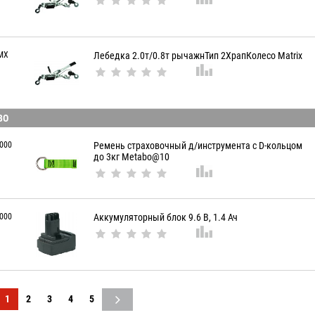
MX
Лебедка 2.0т/0.8т рычажнТип 2ХрапКолесо Matrix
BO
000
Ремень страховочный д/инструмента с D-кольцом
до 3кг Metabo@10
000
Аккумуляторный блок 9.6 В, 1.4 Ач
1
2
3
4
5