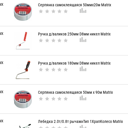
MX
Серпянка самоклеящаяся 50ммx20м Matrix
MX
Ручка д/валиков 250мм D8мм никел Matrix
MX
Ручка д/валиков 180мм D8мм никел Matrix
MX
Серпянка самоклеящаяся 50мм х 90м Matrix
MX
Лебедка 2.0т/0.8т рычажнТип 1ХрапКолесо Matrix