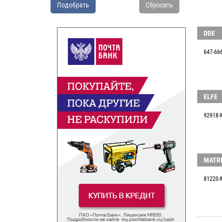
Подобрать
Сбросить
DDE
647-66
ELFE
92918-
MATR
81220-