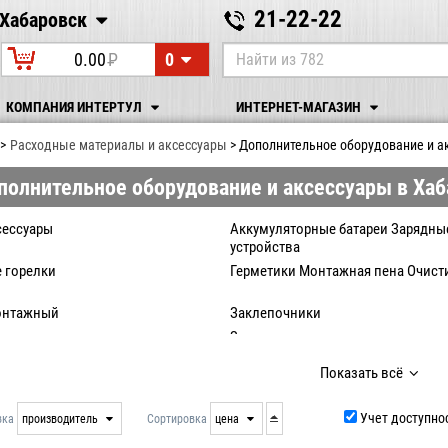
21-22-22
Хабаровск
Хабаровск
0
0.00
P
УБ.
КОМПАНИЯ ИНТЕРТУЛ
ИНТЕРНЕТ-МАГАЗИН
Расходные материалы и аксессуары
Дополнительное оборудование и а
полнительное оборудование и аксессуары в Ха
сессуары
Аккумуляторные батареи Зарядны
устройства
 горелки
Герметики Монтажная пена Очист
онтажный
Заклепочники
ая одежда
Защитные средства
е стержни
Клейма
Показать всё
паяльные
Лебедки Тали Тельфер
 лезвия
Патроны для дрели
Учет доступно
вка
производитель
Сортировка
цена
ы
Пистолеты для герметиков
нет
дата