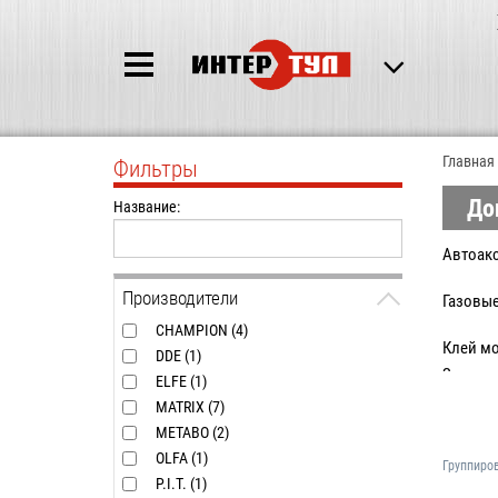
Главная
Фильтры
До
Название:
Автоак
Производители
Газовые
CHAMPION (4)
Клей м
DDE (1)
Защитн
ELFE (1)
Клеевы
MATRIX (7)
Лампы 
METABO (2)
Ножи и
OLFA (1)
Группиро
Пинцет
P.I.T. (1)