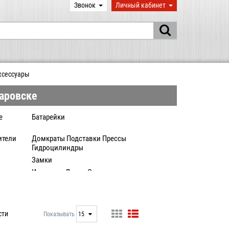
Звонок
Личный кабинет
ксессуары
баровске
е
Батарейки
ители
Домкраты Подставки Прессы
Гидроцилиндры
Замки
Изоленты Ленты Скотч
Крестики клинья для плиток
Масла
Перчатки Рукавицы
сти
Показывать
15
Рукоятки Черенки
15