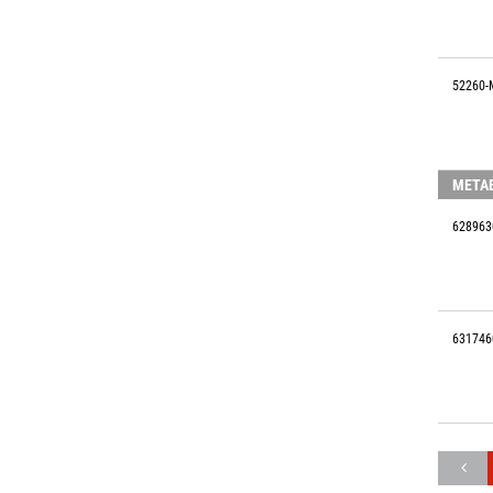
52260-
META
628963
631746