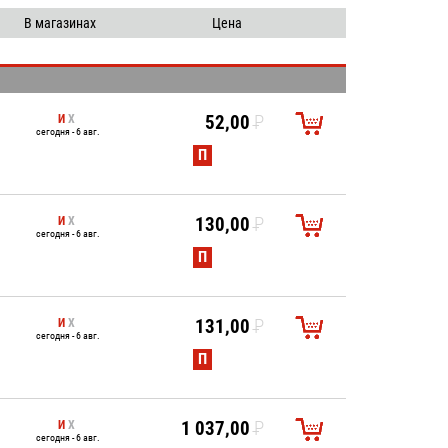
Степлеры Скобоудалители
25
В магазинах
Цена
Техника
50
Хозтовары
100
Щетка-сметка
И
Х
52,00
P
сегодня - 6 авг.
УБ.
П
И
Х
130,00
P
сегодня - 6 авг.
УБ.
П
И
Х
131,00
P
сегодня - 6 авг.
УБ.
П
И
Х
1 037,00
P
сегодня - 6 авг.