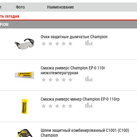
увеличительное Зеркало
Стеклорезы Стеклодомкраты
выдачи
производитель
л
Фото
Наименование
нки Лестницы
Съемники
цена
ть сегодня
Веревки Шпагат
Фонари
артикул
PION
Шприцы Масленки
сумки для инструмента
Очки защитные дымчатые Champion
Смазка универс Champion EP-0 110г
низкотемпературная
Смазка универс минер Champion EP-0 110гр
Шлем защитный комбинированный С1001 (C100)
Champion