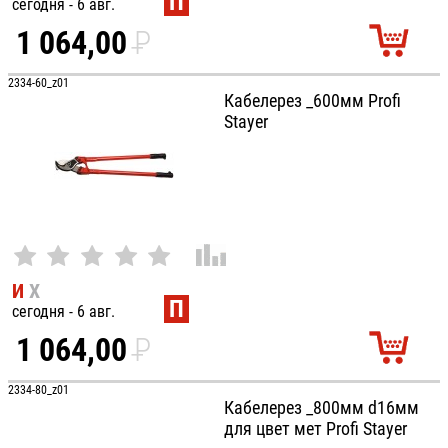
П
сегодня - 6 авг.
1 064,00
P
УБ.
2334-60_z01
Кабелерез _600мм Profi
Stayer
И
Х
П
сегодня - 6 авг.
1 064,00
P
УБ.
2334-80_z01
Кабелерез _800мм d16мм
для цвет мет Profi Stayer