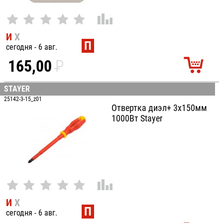
И
Х
П
сегодня - 6 авг.
165,00
P
УБ.
STAYER
25142-3-15_z01
Отвертка диэл+ 3x150мм
1000Вт Stayer
И
Х
П
сегодня - 6 авг.