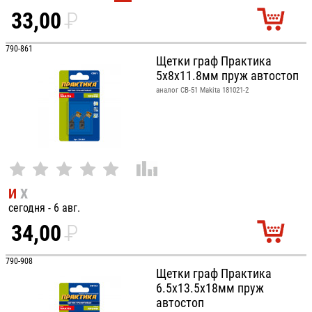
33,00
P
УБ.
790-861
Щетки граф Практика
5x8x11.8мм пруж автостоп
аналог CB-51 Makita 181021-2
И
Х
сегодня - 6 авг.
34,00
P
УБ.
790-908
Щетки граф Практика
6.5x13.5x18мм пруж
автостоп