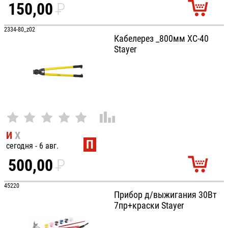
150,00
P
УБ.
2334-80_z02
Кабелерез _800мм XC-40
Stayer
И
Х
П
сегодня - 6 авг.
500,00
P
УБ.
45220
Прибор д/выжигания 30Вт
7пр+краски Stayer