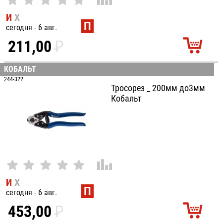
И
Х
П
сегодня - 6 авг.
211,00
P
УБ.
КОБАЛЬТ
244-322
Тросорез _ 200мм до3мм
Кобальт
И
Х
П
сегодня - 6 авг.
453,00
P