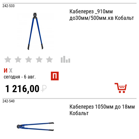
УБ.
242-533
Кабелерез _910мм
до30мм/500мм.кв Кобальт
И
Х
П
сегодня - 6 авг.
1 216,00
P
УБ.
242-540
Кабелерез 1050мм до 18мм
Кобальт