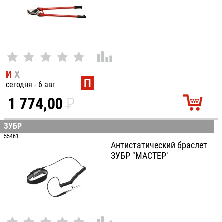
И
Х
П
сегодня - 6 авг.
1 774,00
P
УБ.
ЗУБР
55461
Антистатический браслет
ЗУБР "МАСТЕР"