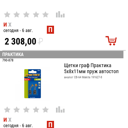
И
Х
П
сегодня - 6 авг.
2 308,00
P
УБ.
ПРАКТИКА
790-878
Щетки граф Практика
5x8x11мм пруж автостоп
аналог CB-64 Makita 191627-8
И
Х
П
сегодня - 6 авг.