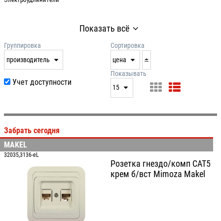
Показать всё
Группировка
Сортировка
производитель
цена
нет
дата
Показывать
Учет доступности
выдачи
15
производитель
цена
15
артикул
25
Забрать сегодня
50
MAKEL
100
32035,3136-eL
Розетка гнездо/комп CAT5
крем б/вст Mimoza Makel