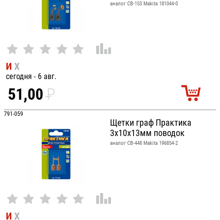
аналог CB-153 Makita 181044-0
И
Х
сегодня - 6 авг.
51,00
P
УБ.
791-059
Щетки граф Практика
3x10x13мм поводок
аналог CB-448 Makita 196854-2
И
Х