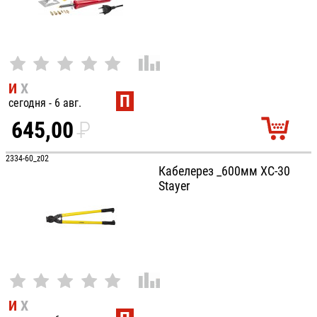
И
Х
П
сегодня - 6 авг.
645,00
P
УБ.
2334-60_z02
Кабелерез _600мм XC-30
Stayer
И
Х