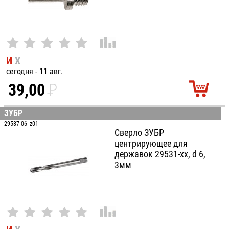
И
Х
сегодня - 11 авг.
39,00
P
УБ.
ЗУБР
29537-06_z01
Сверло ЗУБР
центрирующее для
державок 29531-хх, d 6,
3мм