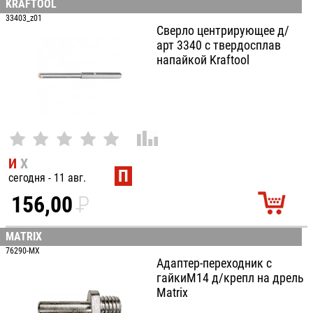
KRAFTOOL
100
33403_z01
Сверло центрирующее д/
арт 3340 с твердосплав
напайкой Kraftool
И
Х
П
сегодня - 11 авг.
156,00
P
УБ.
MATRIX
76290-MX
Адаптер-переходник с
гайкиМ14 д/крепл на дрель
Matrix