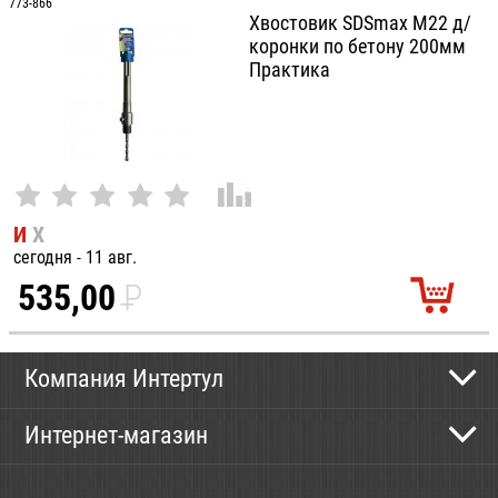
УБ.
773-866
Хвостовик SDSmax М22 д/
коронки по бетону 200мм
Практика
И
Х
сегодня - 11 авг.
535,00
P
УБ.
Компания Интертул
Контактная информация
Интернет-магазин
Новости
Каталог