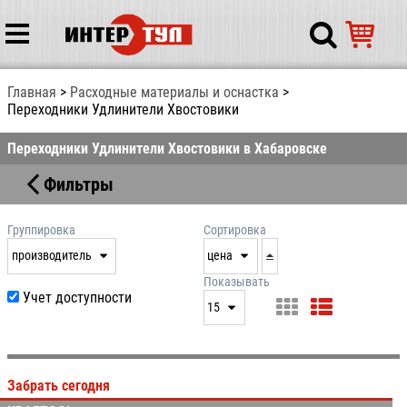
Главная
Расходные материалы и оснастка
Переходники Удлинители Хвостовики
Переходники Удлинители Хвостовики в Хабаровске
Фильтры
Группировка
Сортировка
производитель
цена
нет
дата
Показывать
Учет доступности
выдачи
15
производитель
цена
15
артикул
25
Забрать сегодня
50