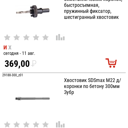
быстросъемная,
пружинный фиксатор,
шестигранный хвостовик
И
Х
сегодня - 11 авг.
369,00
P
УБ.
29188-300_z01
Хвостовик SDSmax М22 д/
коронки по бетону 300мм
Зубр