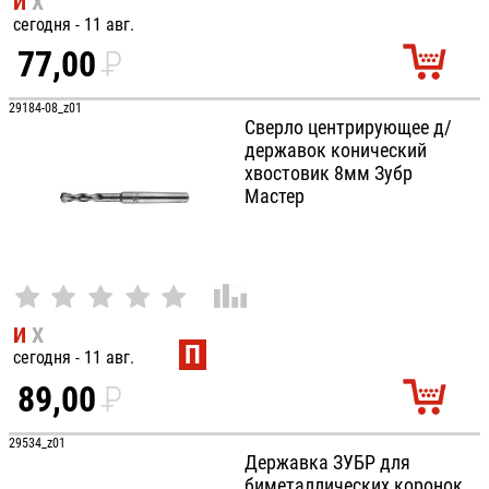
И
Х
сегодня - 11 авг.
77,00
P
УБ.
29184-08_z01
Сверло центрирующее д/
державок конический
хвостовик 8мм Зубр
Мастер
И
Х
П
сегодня - 11 авг.
89,00
P
УБ.
29534_z01
Державка ЗУБР для
биметаллических коронок,