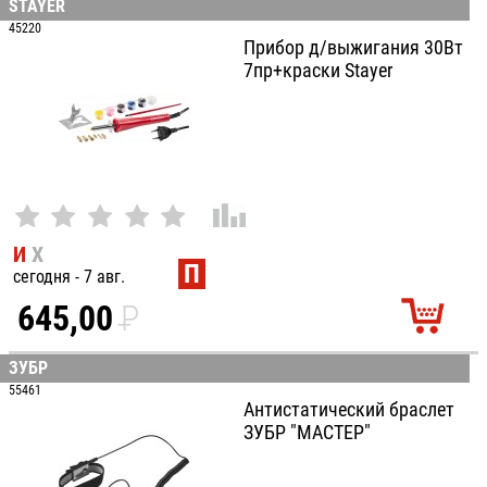
STAYER
100
45220
Прибор д/выжигания 30Вт
7пр+краски Stayer
И
Х
П
сегодня - 7 авг.
645,00
P
УБ.
ЗУБР
55461
Антистатический браслет
ЗУБР "МАСТЕР"