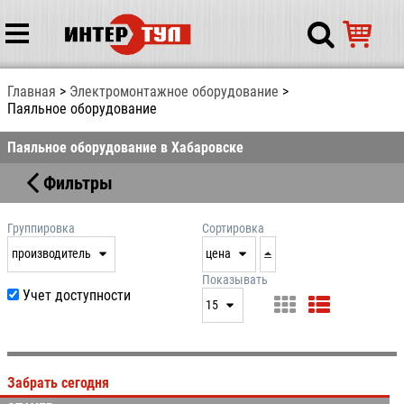
Главная
Электромонтажное оборудование
Паяльное оборудование
Паяльное оборудование в Хабаровске
Фильтры
Группировка
Сортировка
производитель
цена
нет
дата
Показывать
Учет доступности
выдачи
15
производитель
цена
15
артикул
25
Забрать сегодня
50