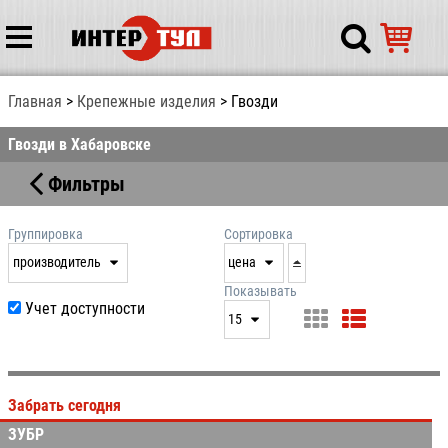
Главная
Крепежные изделия
Гвозди
Гвозди в Хабаровске
Фильтры
Группировка
Сортировка
производитель
цена
нет
дата
Показывать
Учет доступности
выдачи
15
производитель
цена
15
артикул
25
Забрать сегодня
50
ЗУБР
100