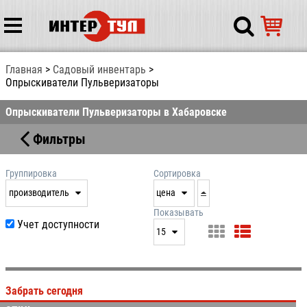
Главная
Садовый инвентарь
Опрыскиватели Пульверизаторы
Опрыскиватели Пульверизаторы в Хабаровске
Фильтры
Группировка
Сортировка
производитель
цена
нет
дата
Показывать
Учет доступности
выдачи
15
производитель
цена
15
артикул
25
Забрать сегодня
50