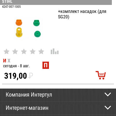
STIHL
100
4247-007-1005
+комплект насадок (для
SG20)
И
Х
П
сегодня - 8 авг.
319,00
P
УБ.
Компания Интертул
Контактная информация
Интернет-магазин
Новости