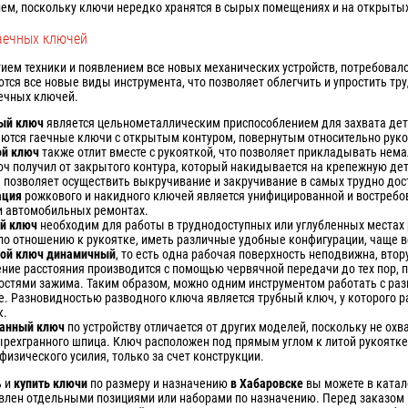
ем, поскольку ключи нередко хранятся в сырых помещениях и на открыты
аечных ключей
тием техники и появлением все новых механических устройств, потребова
ются все новые виды инструмента, что позволяет облегчить и упростить 
ечных ключей.
ый ключ
является цельнометаллическим приспособлением для захвата дет
ются гаечные ключи с открытым контуром, повернутым относительно руко
ой ключ
также отлит вместе с рукояткой, что позволяет прикладывать нем
юч получил от закрытого контура, который накидывается на крепежную де
 позволяет осуществить выкручивание и закручивание в самых трудно дос
ация
рожкового и накидного ключей является унифицированной и востребо
и автомобильных ремонтах.
ой ключ
необходим для работы в труднодоступных или углубленных местах
 по отношению к рукоятке, иметь различные удобные конфигурации, чаще 
ой ключ динамичный
, то есть одна рабочая поверхность неподвижна, вто
ние расстояния производится с помощью червячной передачи до тех пор, 
остями зажима. Таким образом, можно одним инструментом работать с ра
е. Разновидностью разводного ключа является трубный ключ, у которого 
к.
ранный ключ
по устройству отличается от других моделей, поскольку не охв
ырехгранного шпица. Ключ расположен под прямым углом к литой рукоятке,
физического усилия, только за счет конструкции.
ь и
купить ключи
по размеру и назначению
в Хабаровске
вы можете в катал
влен отдельными позициями или наборами по назначению. Перед заказом