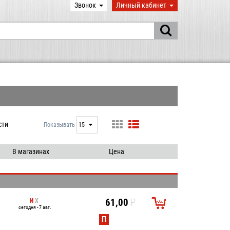
Звонок
Личный кабинет
сти
Показывать
15
15
25
В магазинах
Цена
50
100
И
Х
61,00
P
сегодня - 7 авг.
УБ.
П