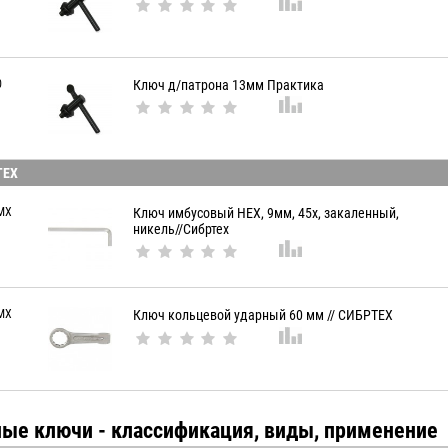
0
Ключ д/патрона 13мм Практика
ТЕХ
MX
Ключ имбусовый HEX, 9мм, 45x, закаленный,
никель//Сибртех
MX
Ключ кольцевой ударный 60 мм // СИБРТЕХ
ные ключи - классификация, виды, применение