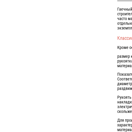
Гаечный
строите
часто м
отдельн
экземпл
Класси
Кроме о
размер 
рукоятк
материа
Показат
Соответ
диаметр
раздвиж
Рукоять
накладк
электри
скольж
Для про
характе
материа