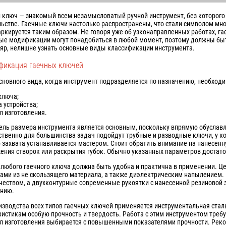
 ключ — знакомый всем незамысловатый ручной инструмент, без которого 
льстве. Гаечные ключи настолько распространены, что стали символом мно
аркируется таким образом. Не говоря уже об узконаправленных работах, 
ые модификации могут понадобиться в любой момент, поэтому должны быт
яр, нелишне узнать основные виды классификации инструмента.
фикация гаечных ключей
сновного вида, когда инструмент подразделяется по назначению, необход
ключа;
а устройства;
л изготовления.
ель размера инструмента является основным, поскольку впрямую обуславл
ственно для большинства задач подойдут трубные и разводные ключи, у к
 захвата устанавливается мастером. Стоит обратить внимание на нанесен
ения створок или раскрытия губок. Обычно указанных параметров достаточ
 любого гаечного ключа должна быть удобна и практична в применении. 
ами из не скользящего материала, а также диэлектрическим напылением.
чеством, а двухконтурные современные рукоятки с нанесенной резиновой 
ению.
изводства всех типов гаечных ключей применяется инструментальная ста
ристикам особую прочность и твердость. Работа с этим инструментом треб
л изготовления выбирается с повышенными показателями прочности. Рек