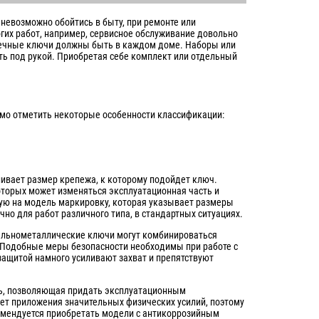
невозможно обойтись в быту, при ремонте или
гих работ, например, сервисное обслуживание довольно
гаечные ключи должны быть в каждом доме. Наборы или
ь под рукой. Приобретая себе комплект или отдельный
имо отметить некоторые особенности классификации:
ивает размер крепежа, к которому подойдет ключ.
оторых может изменяться эксплуатационная часть и
ную на модель маркировку, которая указывает размеры
но для работ различного типа, в стандартных ситуациях.
Цельнометаллические ключи могут комбинироваться
 Подобные меры безопасности необходимы при работе с
защитой намного усиливают захват и препятствуют
ль, позволяющая придать эксплуатационным
ует приложения значительных физических усилий, поэтому
омендуется приобретать модели с антикоррозийным