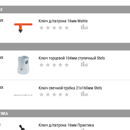
IX
MX
Ключ д/патрона 16мм Matrix
S
MX
Ключ торцевой 104мм ступичный Stels
MX
Ключ свечной-трубка 21х160мм Stels
ТИКА
3
Ключ д/патрона 16мм Практика