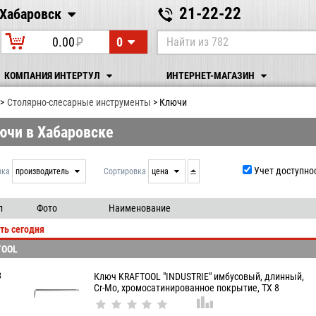
21-22-22
Хабаровск
Хабаровск
0
0.00
P
УБ.
КОМПАНИЯ ИНТЕРТУЛ
ИНТЕРНЕТ-МАГАЗИН
Столярно-слесарные инструменты
Ключи
ючи в Хабаровске
Учет доступно
вка
производитель
Сортировка
цена
нет
дата
выдачи
производитель
л
Фото
Наименование
цена
ть сегодня
артикул
TOOL
8
Ключ KRAFTOOL "INDUSTRIE" имбусовый, длинный,
Cr-Mo, хромосатинированное покрытие, TX 8