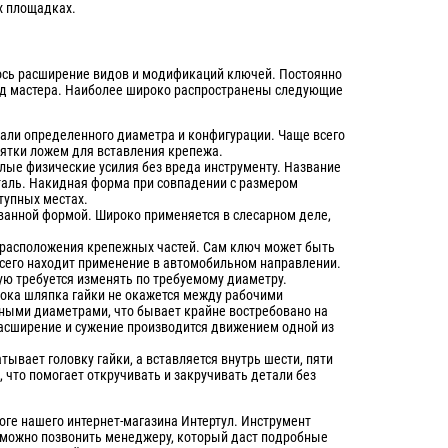
х площадках.
лось расширение видов и модификаций ключей. Постоянно
труд мастера. Наиболее широко распространены следующие
али определенного диаметра и конфигурации. Чаще всего
ятки ложем для вставления крепежа.
алые физические усилия без вреда инструменту. Название
таль. Накидная форма при совпадении с размером
тупных местах.
ванной формой. Широко применяется в слесарном деле,
 расположения крепежных частей. Сам ключ может быть
всего находит применение в автомобильном направлении.
рую требуется изменять по требуемому диаметру.
пока шляпка гайки не окажется между рабочими
зными диаметрами, что бывает крайне востребовано на
расширение и сужение производится движением одной из
атывает головку гайки, а вставляется внутрь шести, пяти
 что помогает откручивать и закручивать детали без
оге нашего интернет-магазина Интертул. Инструмент
 можно позвонить менеджеру, который даст подробные