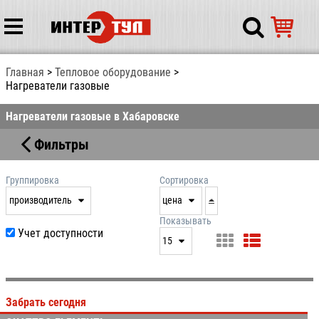
Главная
Тепловое оборудование
Нагреватели газовые
Нагреватели газовые в Хабаровске
Фильтры
Группировка
Сортировка
производитель
цена
нет
дата
Показывать
Учет доступности
выдачи
15
производитель
цена
15
артикул
25
Забрать сегодня
50