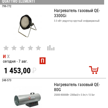
QUATTRO ELEMENTI
100
799-772
Нагреватель газовый QE-
3300Gi
3.3 кВт редуктор круглый инфракрасный
И
Х
П
сегодня - 7 авг.
1 453,00
P
УБ.
248-573
Нагреватель газовый QE-
80G
25000-80000Вт 2300м3/ч 5.9л/ч 13.5кг