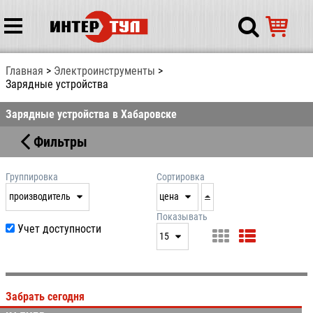
Главная
Электрoинcтрумeнты
Зарядные устройства
Зарядные устройства в Хабаровске
Фильтры
Группировка
Сортировка
производитель
цена
нет
дата
Показывать
Учет доступности
выдачи
15
производитель
цена
15
артикул
25
Забрать сегодня
50