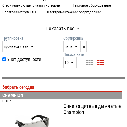
Строительно-отделочный инструмент
Тепловое оборудование
Электрoинcтрумeнты
Электромонтажное оборудование
Показать всё
Группировка
Сортировка
производитель
цена
нет
дата
Показывать
Учет доступности
выдачи
15
производитель
цена
15
артикул
25
Забрать сегодня
50
CHAMPION
100
C1007
Очки защитные дымчатые
Champion