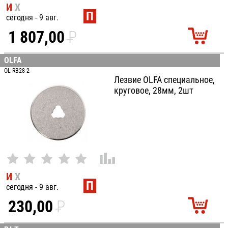
И
Х
П
сегодня - 9 авг.
1 807,00
P
УБ.
OLFA
OL-RB28-2
Лезвие OLFA специальное,
круговое, 28мм, 2шт
И
Х
П
сегодня - 9 авг.
230,00
P