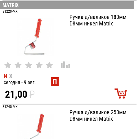
УБ.
MATRIX
81220-MX
Ручка д/валиков 180мм
D8мм никел Matrix
И
Х
П
сегодня - 9 авг.
21,00
P
УБ.
81245-MX
Ручка д/валиков 250мм
D8мм никел Matrix