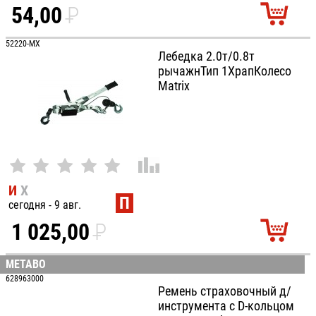
54,00
P
УБ.
52220-MX
Лебедка 2.0т/0.8т
рычажнТип 1ХрапКолесо
Matrix
И
Х
П
сегодня - 9 авг.
1 025,00
P
УБ.
METABO
628963000
Ремень страховочный д/
инструмента с D-кольцом