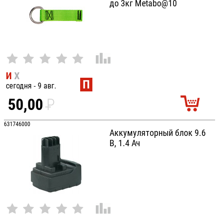
до 3кг Metabo@10
И
Х
П
сегодня - 9 авг.
50,00
P
УБ.
631746000
Аккумуляторный блок 9.6
В, 1.4 Ач