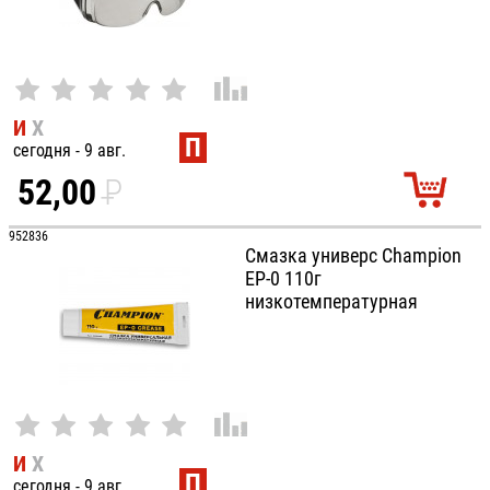
И
Х
П
сегодня - 9 авг.
52,00
P
УБ.
952836
Смазка универс Champion
EP-0 110г
низкотемпературная
И
Х
П
сегодня - 9 авг.