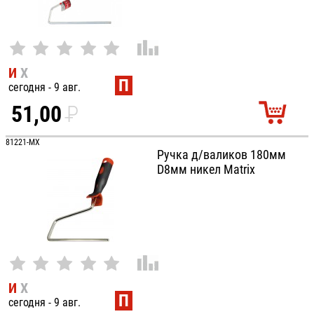
И
Х
П
сегодня - 9 авг.
51,00
P
УБ.
81221-MX
Ручка д/валиков 180мм
D8мм никел Matrix
И
Х
П
сегодня - 9 авг.