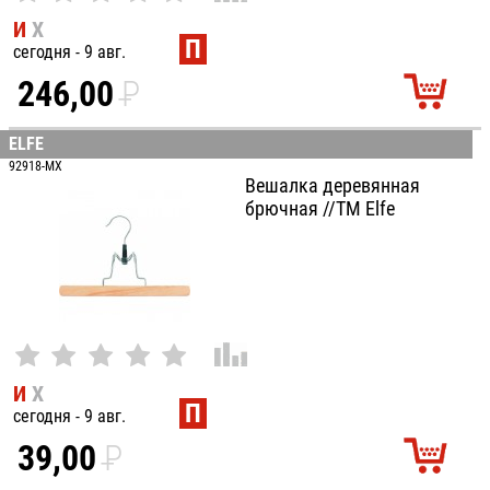
И
Х
П
сегодня - 9 авг.
246,00
P
УБ.
ELFE
92918-MX
Вешалка деревянная
брючная //ТМ Elfe
И
Х
П
сегодня - 9 авг.
39,00
P