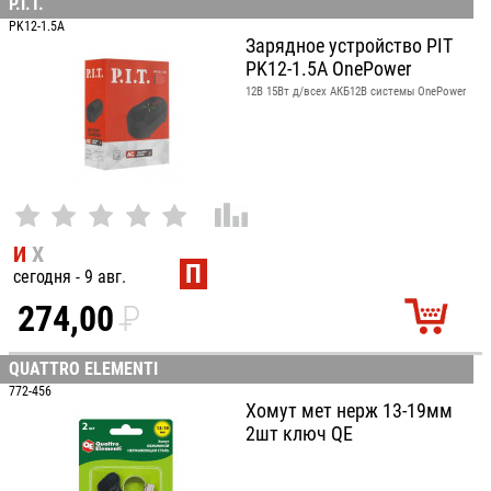
УБ.
P.I.T.
PK12-1.5A
Зарядное устройство PIT
PK12-1.5A OnePower
12В 15Вт д/всех АКБ12В системы OnePower
И
Х
П
сегодня - 9 авг.
274,00
P
УБ.
QUATTRO ELEMENTI
772-456
Хомут мет нерж 13-19мм
2шт ключ QE