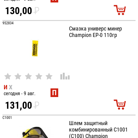
130,00
P
УБ.
952834
Смазка универс минер
Champion EP-0 110гр
И
Х
П
сегодня - 9 авг.
131,00
P
УБ.
C1001
Шлем защитный
комбинированный С1001
(C100) Champion