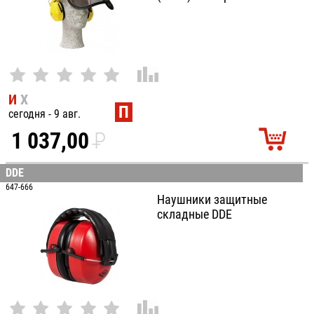
И
Х
П
сегодня - 9 авг.
1 037,00
P
УБ.
DDE
647-666
Наушники защитные
складные DDE