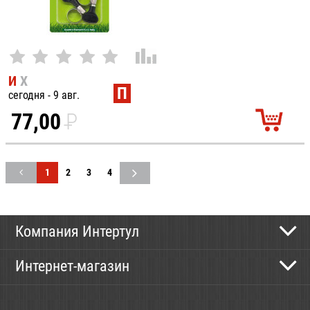
И
Х
П
сегодня - 9 авг.
77,00
P
УБ.
1
2
3
4
Компания Интертул
Контактная информация
Интернет-магазин
Новости
Каталог