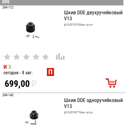
DDE
100
249-112
Шкив DDE двухручейковый
V13
ф19,05*32*60мм чугун
И
Х
П
сегодня - 8 авг.
699,00
P
УБ.
249-143
Шкив DDE одноручейковый
V13
ф19,05*40*70мм чугун