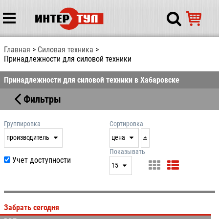
Главная
Силовая техника
Принадлежности для силовой техники
Принадлежности для силовой техники в Хабаровске
Фильтры
Группировка
Сортировка
производитель
цена
нет
дата
Показывать
Учет доступности
выдачи
15
производитель
цена
15
артикул
25
Забрать сегодня
50