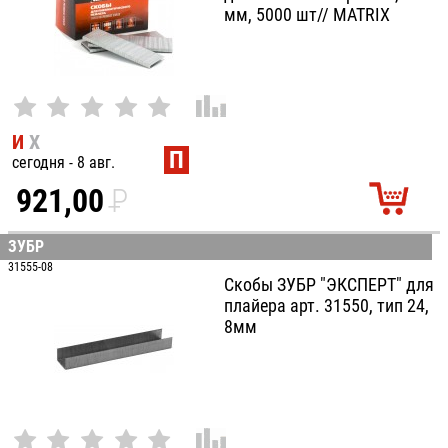
мм, 5000 шт// MATRIX
И
Х
П
сегодня - 8 авг.
921,00
P
УБ.
ЗУБР
31555-08
Скобы ЗУБР "ЭКСПЕРТ" для
плайера арт. 31550, тип 24,
8мм