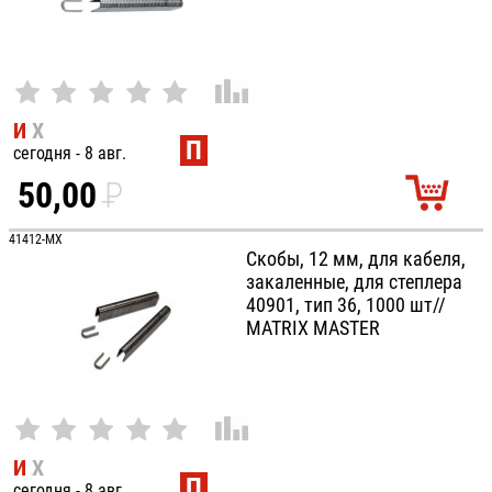
И
Х
П
сегодня - 8 авг.
50,00
P
УБ.
41412-MX
Скобы, 12 мм, для кабеля,
закаленные, для степлера
40901, тип 36, 1000 шт//
MATRIX MASTER
И
Х
П
сегодня - 8 авг.