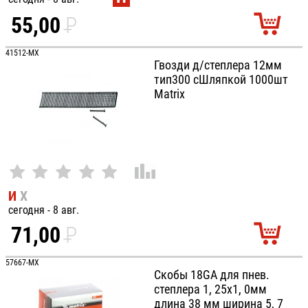
55,00
P
УБ.
41512-MX
Гвозди д/степлера 12мм
тип300 сШляпкой 1000шт
Matrix
И
Х
сегодня - 8 авг.
71,00
P
УБ.
57667-MX
Скобы 18GA для пнев.
степлера 1, 25х1, 0мм
длина 38 мм ширина 5, 7