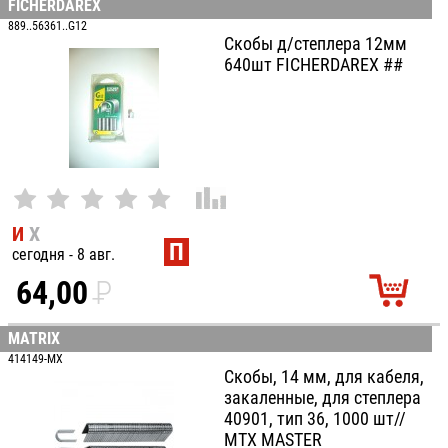
FICHERDAREX
100
889..56361..G12
Скобы д/степлера 12мм
640шт FICHERDAREX ##
И
Х
П
сегодня - 8 авг.
64,00
P
УБ.
MATRIX
414149-MX
Скобы, 14 мм, для кабеля,
закаленные, для степлера
40901, тип 36, 1000 шт//
MTX MASTER