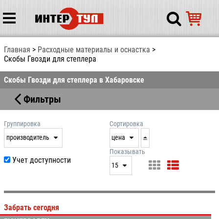
Главная
Расходные материалы и оснастка
Скобы Гвозди для степлера
Скобы Гвозди для степлера в Хабаровске
Фильтры
Группировка
Сортировка
производитель
цена
нет
дата
Показывать
Учет доступности
выдачи
15
производитель
цена
15
артикул
25
Забрать сегодня
50