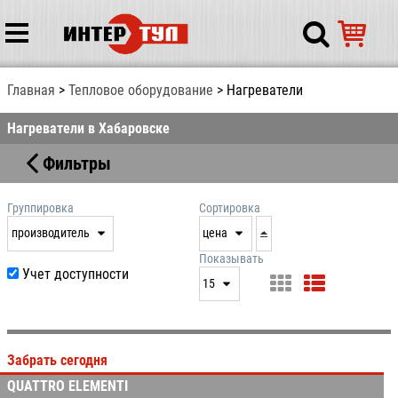
Главная
Тепловое оборудование
Нагреватели
Нагреватели в Хабаровске
Фильтры
Группировка
Сортировка
производитель
цена
нет
дата
Показывать
Учет доступности
выдачи
15
производитель
цена
15
артикул
25
Забрать сегодня
50
QUATTRO ELEMENTI
100