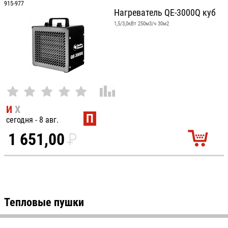
915-977
Нагреватель QE-3000Q куб
1,5/3,0кВт 250м3/ч 30м2
И
Х
П
сегодня - 8 авг.
1 651,00
P
УБ.
Тепловые пушки