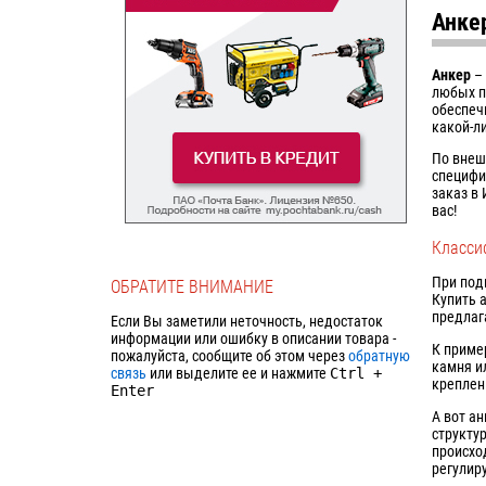
Анке
Анкер
– 
любых п
обеспеч
какой-л
По внеш
специфи
заказ в
вас!
Класси
При под
ОБРАТИТЕ ВНИМАНИЕ
Купить 
предлаг
Если Вы заметили неточность, недостаток
информации или ошибку в описании товара -
К приме
пожалуйста, сообщите об этом через
обратную
камня и
связь
или выделите ее и нажмите
Ctrl
+
креплен
Enter
А вот а
структу
происхо
регулир