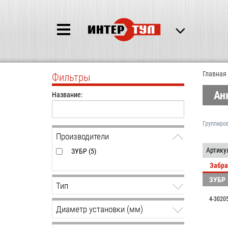
Главная
Фильтры
Ан
Название:
Группиро
Производители
Артику
ЗУБР (5)
Забра
ЗУБР
Тип
4-3020
анкер забивной (4)
Диаметр установки (мм)
12 (2)