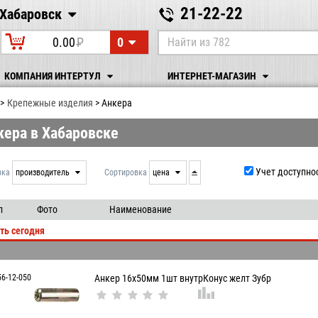
21-22-22
Хабаровск
Хабаровск
0
0.00
P
УБ.
КОМПАНИЯ ИНТЕРТУЛ
ИНТЕРНЕТ-МАГАЗИН
Крепежные изделия
Анкера
кера в Хабаровске
Учет доступно
вка
производитель
Сортировка
цена
нет
дата
выдачи
производитель
л
Фото
Наименование
цена
ть сегодня
артикул
56-12-050
Анкер 16х50мм 1шт внутрКонус желт Зубр