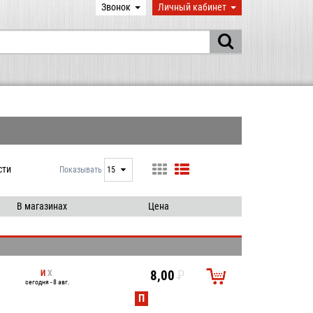
Звонок
Личный кабинет
сти
Показывать
15
15
25
В магазинах
Цена
50
100
И
Х
8,00
P
сегодня - 8 авг.
УБ.
П