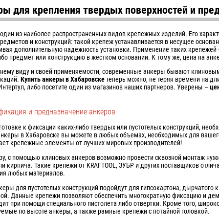
ры для крепления твердых поверхностей и пре
один из наиболее распространенных видов крепежных изделий. Его харак
редметов и конструкций: такой крепеж устанавливается в несущее основани
ивая дополнительную надежность установки. Применение таких крепежей 
ибо предмет или конструкцию в жестком основании. К тому же, цена на анк
нему виду и своей применяемости, современные анкеры бывают клиновыми
каций.
Купить анкеры в Хабаровске
теперь можно, не теряя времени на дл
 Интертул, либо посетите один из магазинов наших партнеров. Уверены –
це
фикация и предназначение анкеров
готовке к фиксации каких-либо твердых или пустотелых конструкций, нео
анкеры в Хабаровске вы можете в любых объемах, необходимых для вашего
ает крепежные элементы от лучших мировых производителей!
ру, с помощью клиновых анкеров возможно провести сквозной монтаж нужно
ли кирпича. Такие крепежи от KRAFTOOL, ЗУБР и других поставщиков отли
ия любых материалов.
нкеры для пустотелых конструкций подойдут для гипсокартона, дырчатого к
рой. Данные крепежи позволяют обеспечить многократную фиксацию и дем
дит при помощи специального пистолета либо отвертки. Кроме того, широк
уемые по высоте анкеры, а также рамные крепежи с потайной головкой.