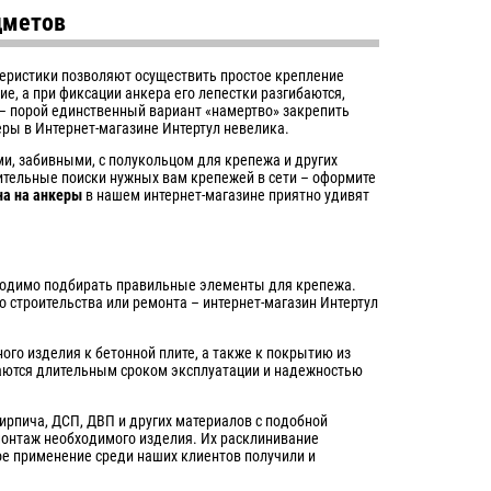
дметов
теристики позволяют осуществить простое крепление
е, а при фиксации анкера его лепестки разгибаются,
– порой единственный вариант «намертво» закрепить
еры в Интернет-магазине Интертул невелика.
, забивными, с полукольцом для крепежа и других
ительные поиски нужных вам крепежей в сети – оформите
на на анкеры
в нашем интернет-магазине приятно удивят
бходимо подбирать правильные элементы для крепежа.
 строительства или ремонта – интернет-магазин Интертул
го изделия к бетонной плите, а также к покрытию из
чаются длительным сроком эксплуатации и надежностью
ирпича, ДСП, ДВП и других материалов с подобной
онтаж необходимого изделия. Их расклинивание
ое применение среди наших клиентов получили и