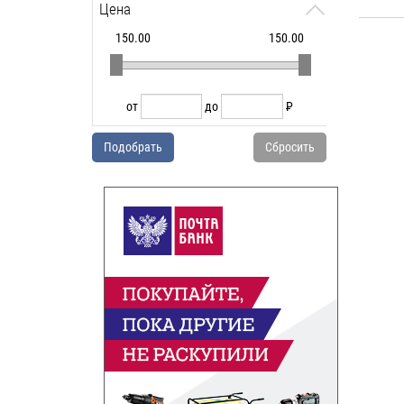
Цена
150.00
150.00
от
до
мм
от
до
P
УБ.
Подобрать
Сбросить