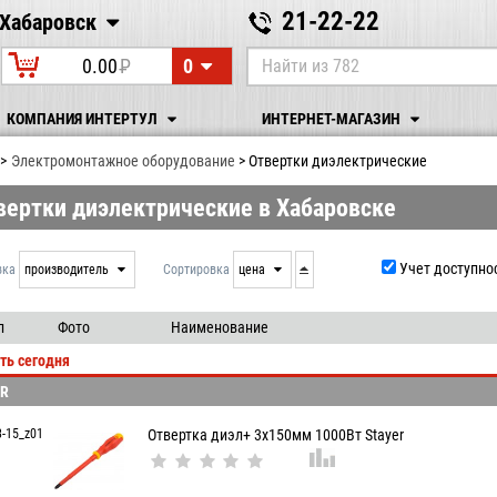
21-22-22
Хабаровск
Хабаровск
0
0.00
P
УБ.
КОМПАНИЯ ИНТЕРТУЛ
ИНТЕРНЕТ-МАГАЗИН
Электромонтажное оборудование
Отвертки диэлектрические
вертки диэлектрические в Хабаровске
Учет доступно
вка
производитель
Сортировка
цена
нет
дата
выдачи
производитель
л
Фото
Наименование
цена
ть сегодня
артикул
ER
3-15_z01
Отвертка диэл+ 3x150мм 1000Вт Stayer