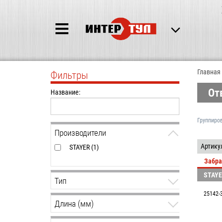
Главная
Фильтры
От
Название:
Группиро
Производители
Артику
STAYER (1)
Забра
STAY
Тип
25142-
+3 (1)
Длина (мм)
150.00
150.00