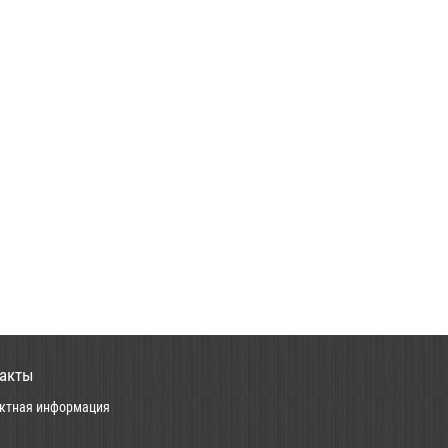
акты
ктная информация