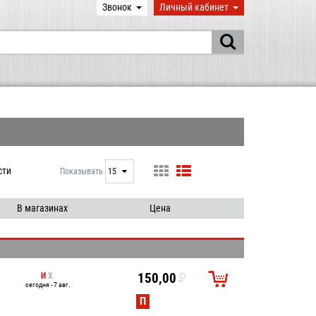
Звонок
Личный кабинет
сти
Показывать
15
15
25
В магазинах
Цена
50
100
И
Х
150,00
P
сегодня - 7 авг.
УБ.
П