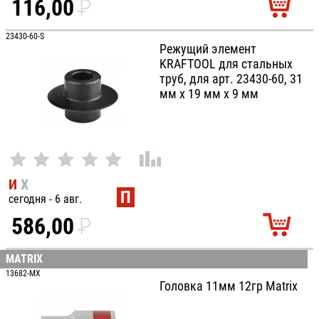
116,00
P
УБ.
23430-60-S
Режущий элемент
KRAFTOOL для стальных
труб, для арт. 23430-60, 31
мм х 19 мм х 9 мм
И
Х
П
сегодня - 6 авг.
586,00
P
УБ.
MATRIX
13682-MX
Головка 11мм 12гр Matrix