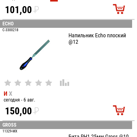
101,00
P
УБ.
ECHO
C-3300218
Напильник Echo плоский
@12
И
Х
сегодня - 6 авг.
150,00
P
УБ.
GROSS
11329-MX
Бита PH1 25мм Gross @10