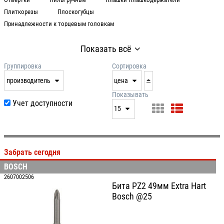
Плиткорезы
Плоскогубцы
Принадлежности к торцевым головкам
Разметочный инструмент
Рубанки ручные
Стамески
Струбцины
Стусла и стусло-пилы
Тиски Зажимы
Показать всё
Тонкогубцы
Труборезы
Группировка
Сортировка
производитель
цена
нет
дата
Показывать
Учет доступности
выдачи
15
производитель
цена
15
артикул
25
Забрать сегодня
50
BOSCH
100
2607002506
Бита PZ2 49мм Extra Hart
Bosch @25