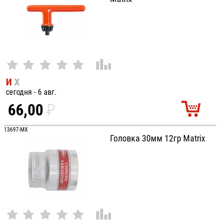
И
Х
сегодня - 6 авг.
66,00
P
УБ.
13697-MX
Головка 30мм 12гр Matrix