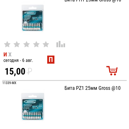
И
Х
П
сегодня - 6 авг.
15,00
P
УБ.
11339-MX
Бита PZ1 25мм Gross @10