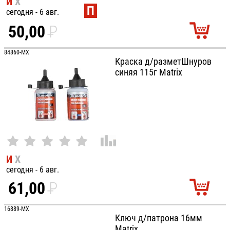
И
Х
П
сегодня - 6 авг.
50,00
P
УБ.
84860-MX
Краска д/разметШнуров
синяя 115г Matrix
И
Х
сегодня - 6 авг.
61,00
P
УБ.
16889-MX
Ключ д/патрона 16мм
Matrix