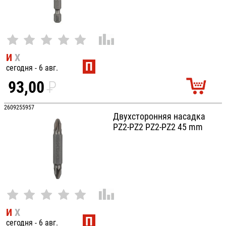
И
Х
П
сегодня - 6 авг.
93,00
P
УБ.
2609255957
Двухсторонняя насадка
PZ2-PZ2 PZ2-PZ2 45 mm
И
Х
П
сегодня - 6 авг.