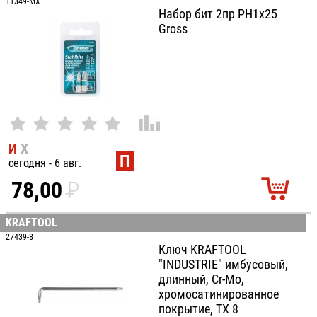
УБ.
11349-MX
Набор бит 2пр РН1х25
Gross
И
Х
П
сегодня - 6 авг.
78,00
P
УБ.
KRAFTOOL
27439-8
Ключ KRAFTOOL
"INDUSTRIE" имбусовый,
длинный, Cr-Mo,
хромосатинированное
покрытие, TX 8