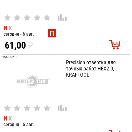
И
Х
П
сегодня - 6 авг.
61,00
P
УБ.
25685-2.0
Precision отвертка для
точных работ HEX2.0,
KRAFTOOL
И
Х
сегодня - 6 авг.