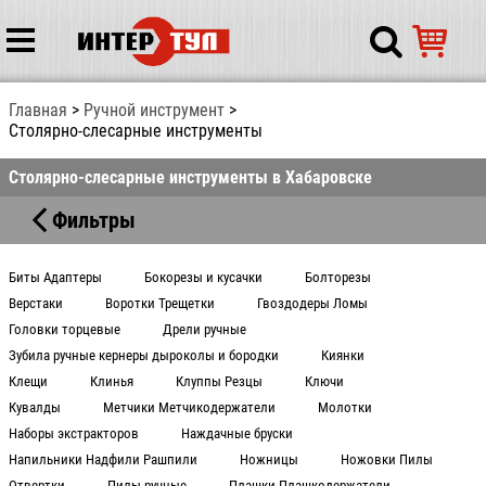
Главная
Ручной инструмент
Столярно-слесарные инструменты
Столярно-слесарные инструменты в Хабаровске
Фильтры
Биты Адаптеры
Бокорезы и кусачки
Болторезы
Верстаки
Воротки Трещетки
Гвоздодеры Ломы
Головки торцевые
Дрели ручные
Зубила ручные кернеры дыроколы и бородки
Киянки
Клещи
Клинья
Клуппы Резцы
Ключи
Кувалды
Метчики Метчикодержатели
Молотки
Наборы экстракторов
Наждачные бруски
Напильники Надфили Рашпили
Ножницы
Ножовки Пилы
Отвертки
Пилы ручные
Плашки Плашкодержатели