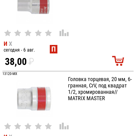
И
Х
П
сегодня - 6 авг.
38,00
P
УБ.
13120-MX
Головка торцевая, 20 мм, 6-
гранная, CrV, под квадрат
1/2, хромированная//
MATRIX MASTER