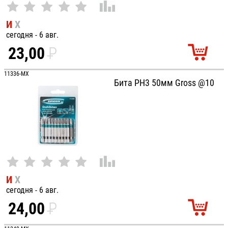
И
Х
сегодня - 6 авг.
23,00
P
УБ.
11336-MX
Бита PH3 50мм Gross @10
И
Х
сегодня - 6 авг.
24,00
P