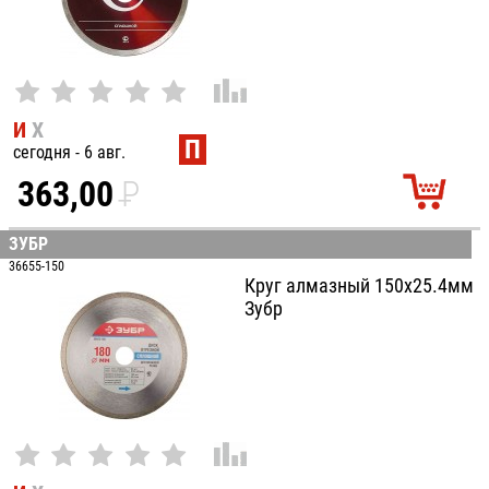
И
Х
П
сегодня - 6 авг.
363,00
P
УБ.
ЗУБР
36655-150
Круг алмазный 150х25.4мм
Зубр