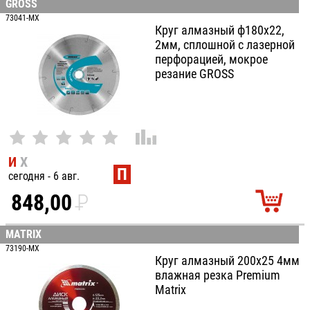
GROSS
100
73041-MX
Круг алмазный ф180х22,
2мм, сплошной c лазерной
перфорацией, мокрое
резание GROSS
И
Х
П
сегодня - 6 авг.
848,00
P
УБ.
MATRIX
73190-MX
Круг алмазный 200х25 4мм
влажная резка Premium
Matrix