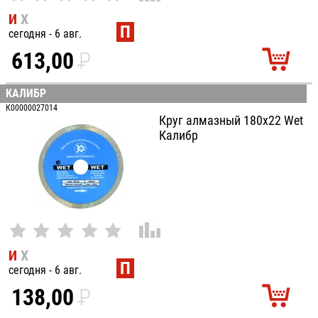
И
Х
П
сегодня - 6 авг.
613,00
P
УБ.
КАЛИБР
К00000027014
Круг алмазный 180x22 Wet
Калибр
И
Х
П
сегодня - 6 авг.
138,00
P