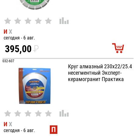
И
Х
сегодня - 6 авг.
395,00
P
УБ.
032-607
Круг алмазный 230х22/25.4
несегментный Эксперт-
керамогранит Практика
И
Х
П
сегодня - 6 авг.