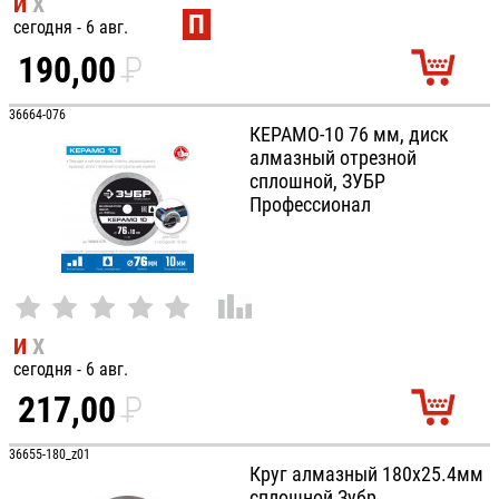
И
Х
П
сегодня - 6 авг.
190,00
P
УБ.
36664-076
КЕРАМО-10 76 мм, диск
алмазный отрезной
сплошной, ЗУБР
Профессионал
И
Х
сегодня - 6 авг.
217,00
P
УБ.
36655-180_z01
Круг алмазный 180х25.4мм
сплошной Зубр