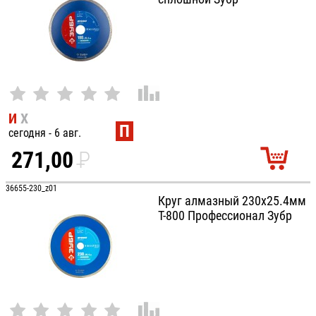
И
Х
П
сегодня - 6 авг.
271,00
P
УБ.
36655-230_z01
Круг алмазный 230х25.4мм
Т-800 Профессионал Зубр