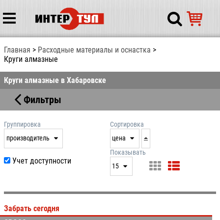
Главная
Расходные материалы и оснастка
Круги алмазные
Круги алмазные в Хабаровске
Фильтры
Группировка
Сортировка
производитель
цена
нет
дата
Показывать
Учет доступности
выдачи
15
производитель
цена
15
артикул
25
Забрать сегодня
50