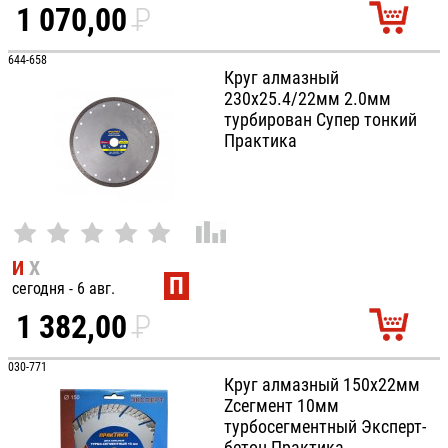
1 070,00
P
УБ.
644-658
Круг алмазный
230х25.4/22мм 2.0мм
турбирован Супер тонкий
Практика
И
Х
П
сегодня - 6 авг.
1 382,00
P
УБ.
030-771
Круг алмазный 150х22мм
Zсегмент 10мм
турбосегментный Эксперт-
бетон Практика