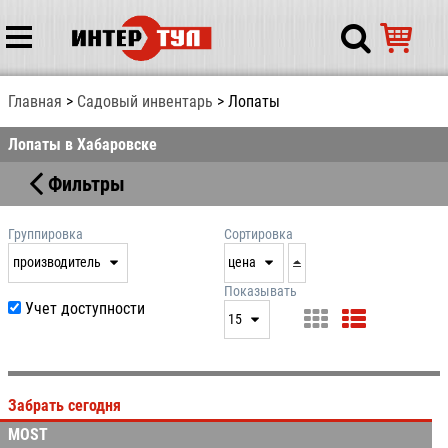
Главная
Садовый инвентарь
Лопаты
Лопаты в Хабаровске
Фильтры
Группировка
Сортировка
производитель
цена
нет
дата
Показывать
Учет доступности
выдачи
15
производитель
цена
15
артикул
25
Забрать сегодня
50
MOST
100