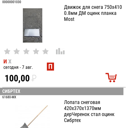
00000001030
Движок для снега 750х410
0.8мм ДМ оцинк планка
Most
И
Х
П
сегодня - 7 авг.
100,00
P
УБ.
СИБРТЕХ
61680-MX
Лопата снеговая
420х370х1370мм
дерЧеренок стал оцинк
Сибртех