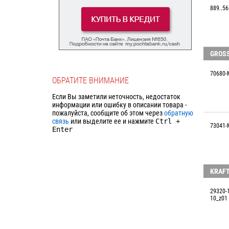
889..56
GROS
70680-
ОБРАТИТЕ ВНИМАНИЕ
Если Вы заметили неточность, недостаток
информации или ошибку в описании товара -
пожалуйста, сообщите об этом через
обратную
связь
или выделите ее и нажмите
Ctrl
+
73041-
Enter
KRAF
29320-
10_z01