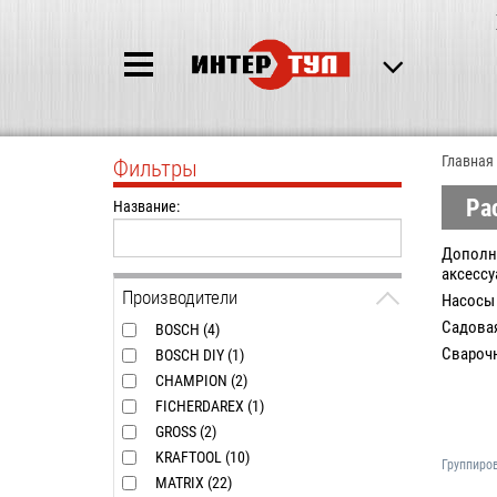
Главная
Фильтры
Ра
Название:
Дополн
аксесс
Производители
Насосы
Садовая
BOSCH (4)
Свароч
BOSCH DIY (1)
Столяр
CHAMPION (2)
FICHERDAREX (1)
Электр
GROSS (2)
KRAFTOOL (10)
Группиро
MATRIX (22)