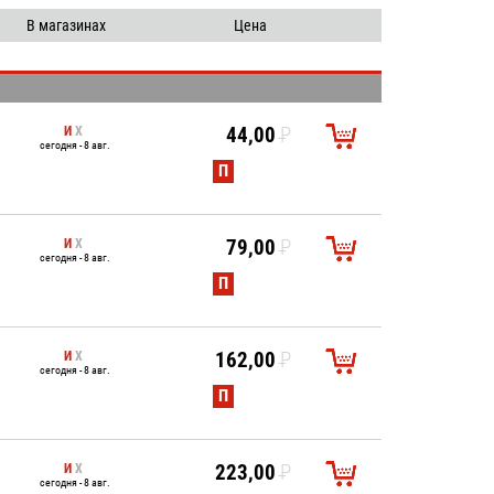
25
В магазинах
Цена
50
100
И
Х
44,00
P
сегодня - 8 авг.
УБ.
П
И
Х
79,00
P
сегодня - 8 авг.
УБ.
П
И
Х
162,00
P
сегодня - 8 авг.
УБ.
П
И
Х
223,00
P
сегодня - 8 авг.