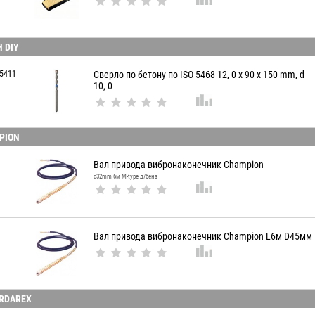
 DIY
5411
Сверло по бетону по ISO 5468 12, 0 x 90 x 150 mm, d
10, 0
PION
Вал привода вибронаконечник Champion
d32mm 6м M-type д/бенз
Вал привода вибронаконечник Champion L6м D45мм
ERDAREX