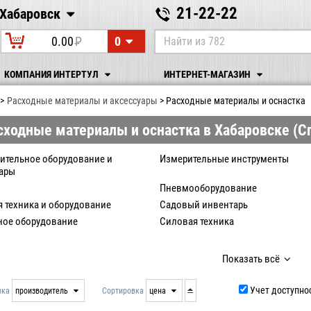
21-22-22
Хабаровск
Хабаровск
0
0.00
P
УБ.
КОМПАНИЯ ИНТЕРТУЛ
ИНТЕРНЕТ-МАГАЗИН
Расходные материалы и аксессуары
Расходные материалы и оснастка
сходные материалы и оснастка в Хабаровске (
ительное оборудование и
Измерительные инструменты
уары
Пневмооборудование
 техника и оборудование
Садовый инвентарь
ное оборудование
Силовая техника
но-слесарные инструменты
Строительно-отделочный инструм
oинcтрумeнты
Электромонтажное оборудование
Показать всё
Учет доступно
вка
производитель
Сортировка
цена
нет
дата