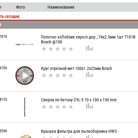
выдачи
производитель
л
Фото
Наименование
цена
ть сегодня
артикул
H
7876
Полотно элЛобзик евро/х дер _74х2.5мм 1шт T101B
Bosch @100
0700
Круг отрезной мет 100х1.2х22мм Bosch
8155
Сверла по бетону CYL-5 10 x 100 x 150 mm
0266
Крышка фильтра для пылесборника HW3 -