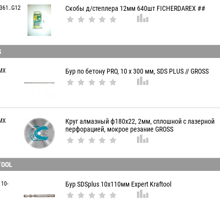
361..G12
Скобы д/степлера 12мм 640шт FICHERDAREX ##
S
MX
Бур по бетону PRO, 10 х 300 мм, SDS PLUS // GROSS
MX
Круг алмазный ф180х22, 2мм, сплошной c лазерной
перфорацией, мокрое резание GROSS
TOOL
110-
Бур SDSplus 10x110мм Expert Kraftool