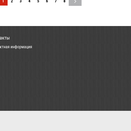
1
2
3
4
5
6
7
8
акты
ктная информация