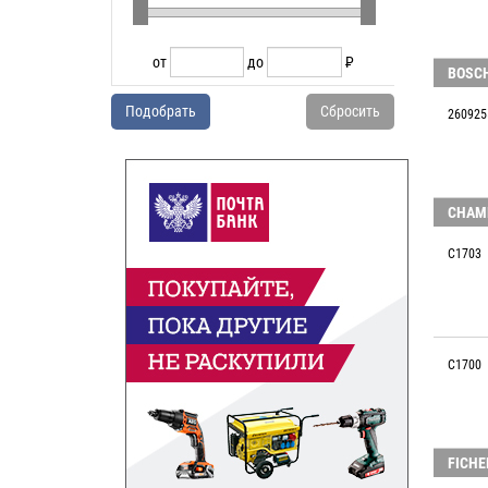
от
до
P
BOSCH
УБ.
Подобрать
Сбросить
260925
CHAM
C1703
C1700
FICH