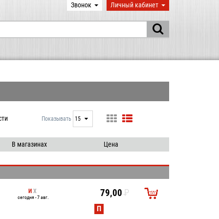
Звонок
Личный кабинет
сти
Показывать
15
15
25
В магазинах
Цена
50
100
И
Х
79,00
P
сегодня - 7 авг.
УБ.
П