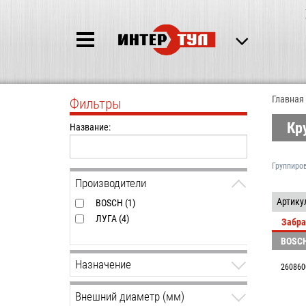
Главная
Фильтры
Кр
Название:
Группиро
Производители
Артику
BOSCH (1)
ЛУГА (4)
Забра
BOSC
Назначение
260860
по камню / бетону (2)
Внешний диаметр (мм)
по металлу (3)