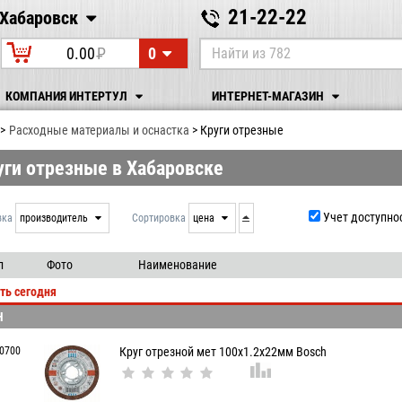
21-22-22
Хабаровск
Хабаровск
0
0.00
P
УБ.
КОМПАНИЯ ИНТЕРТУЛ
ИНТЕРНЕТ-МАГАЗИН
Расходные материалы и оснастка
Круги отрезные
уги отрезные в Хабаровске
Учет доступно
вка
производитель
Сортировка
цена
нет
дата
выдачи
производитель
л
Фото
Наименование
цена
ть сегодня
артикул
H
0700
Круг отрезной мет 100х1.2х22мм Bosch