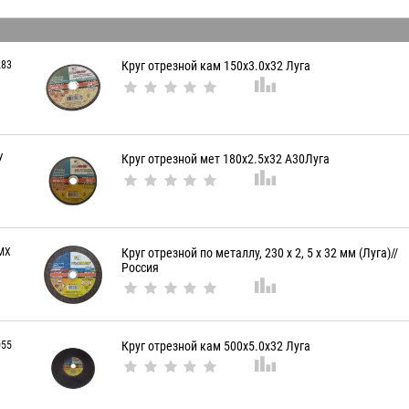
283
Круг отрезной кам 150х3.0х32 Луга
У
Круг отрезной мет 180х2.5х32 А30Луга
MX
Круг отрезной по металлу, 230 х 2, 5 х 32 мм (Луга)//
Россия
055
Круг отрезной кам 500х5.0х32 Луга