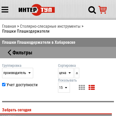
Главная
Столярно-слесарные инструменты
Плашки Плашкодержатели
Плашки Плашкодержатели в Хабаровске
Фильтры
Группировка
Сортировка
производитель
цена
нет
дата
Показывать
Учет доступности
выдачи
15
производитель
цена
15
артикул
25
Забрать сегодня
50