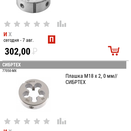
И
Х
П
сегодня - 7 авг.
302,00
P
УБ.
СИБРТЕХ
77050-MX
Плашка М18 х 2, 0 мм//
СИБРТЕХ