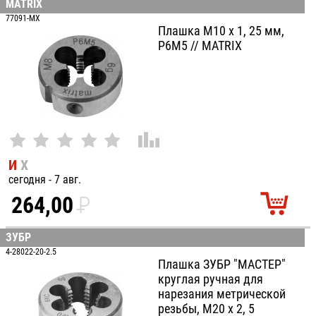
MATRIX
100
77091-MX
Плашка М10 х 1, 25 мм,
Р6М5 // MATRIX
И
Х
сегодня - 7 авг.
264,00
P
УБ.
ЗУБР
4-28022-20-2.5
Плашка ЗУБР "МАСТЕР"
круглая ручная для
нарезания метрической
резьбы, М20 x 2, 5