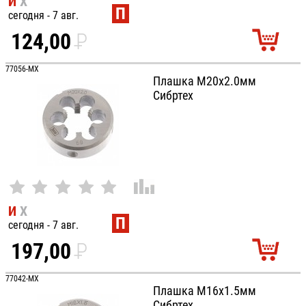
И
Х
П
сегодня - 7 авг.
124,00
P
УБ.
77056-MX
Плашка М20х2.0мм
Сибртех
И
Х
П
сегодня - 7 авг.
197,00
P
УБ.
77042-MX
Плашка М16х1.5мм
Сибртех