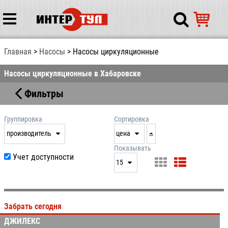
Главная
Насосы
Насосы циркуляционные
Насосы циркуляционные в Хабаровске
Фильтры
Группировка
Сортировка
производитель
цена
нет
дата
Показывать
Учет доступности
выдачи
15
производитель
цена
15
артикул
25
Забрать сегодня
50
ДЖИЛЕКС
100