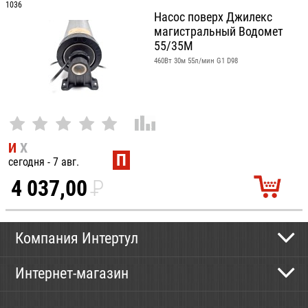
1036
Насос поверх Джилекс
магистральный Водомет
55/35М
460Вт 30м 55л/мин G1 D98
И
Х
П
сегодня - 7 авг.
4 037,00
P
УБ.
Компания Интертул
Контактная информация
Интернет-магазин
Новости
Каталог