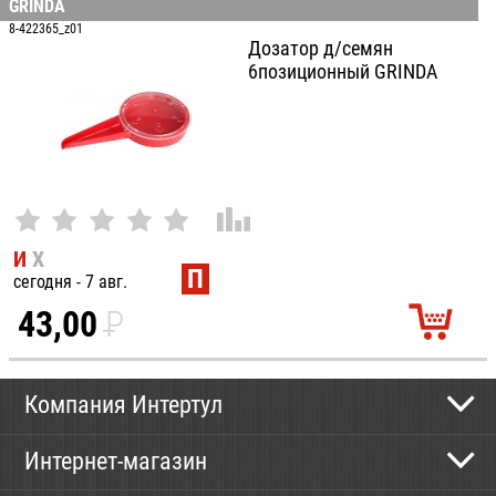
GRINDA
100
8-422365_z01
Дозатор д/семян
6позиционный GRINDA
И
Х
П
сегодня - 7 авг.
43,00
P
УБ.
Компания Интертул
Контактная информация
Интернет-магазин
Новости