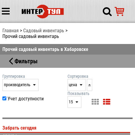
Главная
Садовый инвентарь
Прочий садовый инвентарь
Прочий садовый инвентарь в Хабаровске
Фильтры
Группировка
Сортировка
производитель
цена
нет
дата
Показывать
Учет доступности
выдачи
15
производитель
цена
15
артикул
25
Забрать сегодня
50