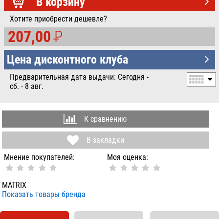
УБ.
В корзину
Хотите приобрести дешевле?
207,00
P
УБ.
Цена дисконтного клуба
Предварительная дата выдачи: Сегодня -
сб. - 8 авг.
К сравнению
В закладки
Мнение покупателей:
Моя оценка:
MATRIX
Показать товары бренда