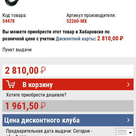
Код товара:
Артикул производителя:
54478
52260-MX
Вы можете приобрести этот товар в Хабаровске по
2 810,00
P
УБ.
розничной цене с учетом
Дисконтной карты
:
Пункт выдачи
2 810,00
P
УБ.
В корзину
Хотите приобрести дешевле?
1 961,50
P
УБ.
Цена дисконтного клуба
Предварительная дата выдачи: Сегодня -