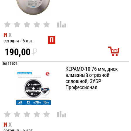
И
Х
П
сегодня - 6 авг.
190,00
P
УБ.
36664-076
КЕРАМО-10 76 мм, диск
алмазный отрезной
сплошной, ЗУБР
Профессионал
И
Х
сегодня - 6 авг.