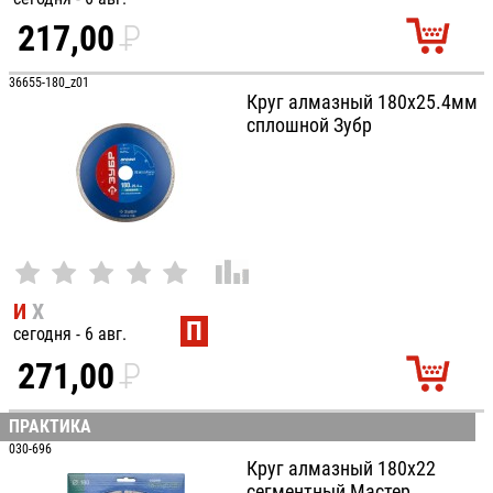
217,00
P
УБ.
36655-180_z01
Круг алмазный 180х25.4мм
сплошной Зубр
И
Х
П
сегодня - 6 авг.
271,00
P
УБ.
ПРАКТИКА
030-696
Круг алмазный 180х22
сегментный Мастер