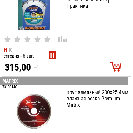
Практика
И
Х
П
сегодня - 6 авг.
315,00
P
УБ.
MATRIX
73190-MX
Круг алмазный 200х25 4мм
влажная резка Premium
Matrix