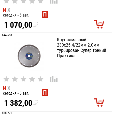
И
Х
П
сегодня - 6 авг.
1 070,00
P
УБ.
644-658
Круг алмазный
230х25.4/22мм 2.0мм
турбирован Супер тонкий
Практика
И
Х
П
сегодня - 6 авг.
1 382,00
P
030-771