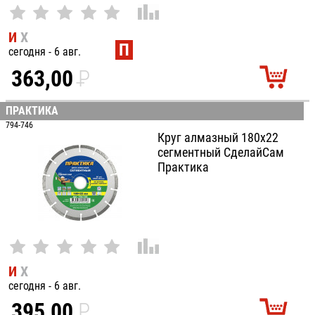
И
Х
П
сегодня - 6 авг.
363,00
P
УБ.
ПРАКТИКА
794-746
Круг алмазный 180х22
сегментный СделайСам
Практика
И
Х
сегодня - 6 авг.
395,00
P