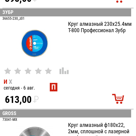
УБ.
ЗУБР
36655-230_z01
Круг алмазный 230х25.4мм
Т-800 Профессионал Зубр
И
Х
П
сегодня - 6 авг.
613,00
P
УБ.
GROSS
73041-MX
Круг алмазный ф180х22,
2мм, сплошной c лазерной