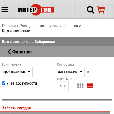
Главная
Расходные материалы и оснастка
Круги алмазные
Круги алмазные в Хабаровске
Фильтры
Группировка
Сортировка
производитель
дата выдачи
нет
дата выдачи
Показывать
Учет доступности
15
производитель
цена
15
артикул
25
Забрать сегодня
50