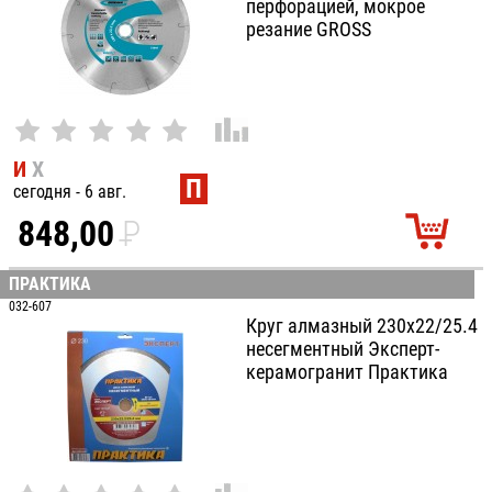
перфорацией, мокрое
резание GROSS
И
Х
П
сегодня - 6 авг.
848,00
P
УБ.
ПРАКТИКА
032-607
Круг алмазный 230х22/25.4
несегментный Эксперт-
керамогранит Практика