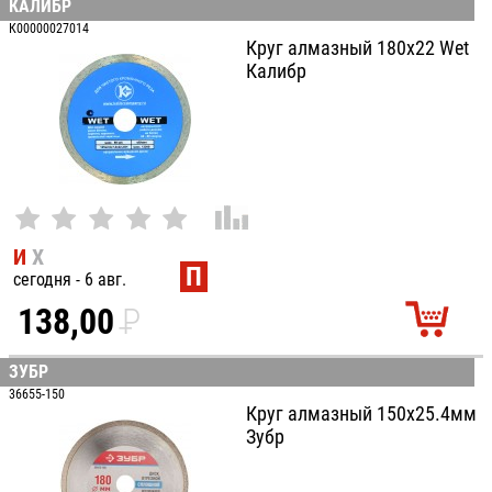
КАЛИБР
100
К00000027014
Круг алмазный 180x22 Wet
Калибр
И
Х
П
сегодня - 6 авг.
138,00
P
УБ.
ЗУБР
36655-150
Круг алмазный 150х25.4мм
Зубр