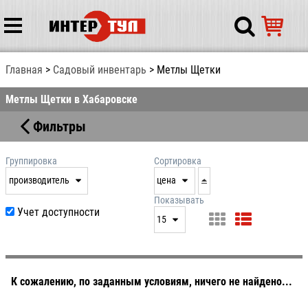
Главная
Садовый инвентарь
Метлы Щетки
Метлы Щетки в Хабаровске
Фильтры
Группировка
Сортировка
производитель
цена
нет
дата
Показывать
Учет доступности
выдачи
15
производитель
цена
15
артикул
25
50
К сожалению, по заданным условиям, ничего не найдено...
100