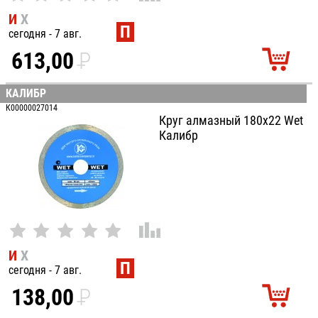
И
Х
П
сегодня - 7 авг.
613,00
P
УБ.
КАЛИБР
К00000027014
Круг алмазный 180x22 Wet
Калибр
И
Х
П
сегодня - 7 авг.
138,00
P