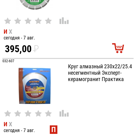
И
Х
сегодня - 7 авг.
395,00
P
УБ.
032-607
Круг алмазный 230х22/25.4
несегментный Эксперт-
керамогранит Практика
И
Х
П
сегодня - 7 авг.