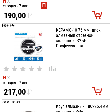
И
Х
П
сегодня - 7 авг.
190,00
P
УБ.
36664-076
КЕРАМО-10 76 мм, диск
алмазный отрезной
сплошной, ЗУБР
Профессионал
И
Х
сегодня - 7 авг.
217,00
P
УБ.
36655-180_z01
Круг алмазный 180х25.4мм
сплошной Зубр