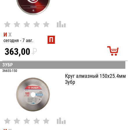
И
Х
П
сегодня - 7 авг.
363,00
P
УБ.
ЗУБР
36655-150
Круг алмазный 150х25.4мм
Зубр