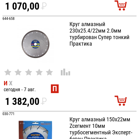
1 070,00
P
УБ.
644-658
Круг алмазный
230х25.4/22мм 2.0мм
турбирован Супер тонкий
Практика
И
Х
П
сегодня - 7 авг.
1 382,00
P
УБ.
030-771
Круг алмазный 150х22мм
Zсегмент 10мм
турбосегментный Эксперт-
бетон Практика