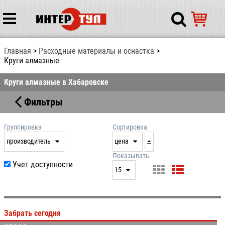
Главная
Расходные материалы и оснастка
Круги алмазные
Круги алмазные в Хабаровске
Фильтры
Группировка
Сортировка
производитель
цена
нет
дата
Показывать
Учет доступности
выдачи
15
производитель
цена
15
артикул
25
Забрать сегодня
50