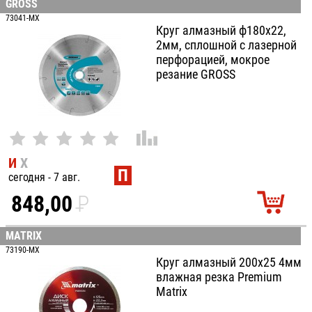
GROSS
100
73041-MX
Круг алмазный ф180х22,
2мм, сплошной c лазерной
перфорацией, мокрое
резание GROSS
И
Х
П
сегодня - 7 авг.
848,00
P
УБ.
MATRIX
73190-MX
Круг алмазный 200х25 4мм
влажная резка Premium
Matrix