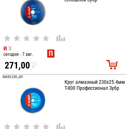
И
Х
П
сегодня - 7 авг.
271,00
P
УБ.
36655-230_z01
Круг алмазный 230х25.4мм
Т-800 Профессионал Зубр